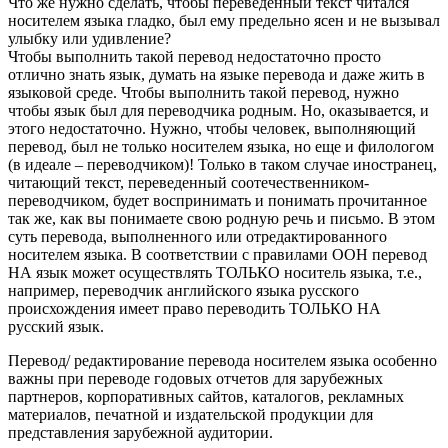
Что же нужно сделать, чтобы переведенный текст читался
носителем языка гладко, был ему предельно ясен и не вызывал
улыбку или удивление?
Чтобы выполнить такой перевод недостаточно просто
отлично знать язык, думать на языке перевода и даже жить в
языковой среде. Чтобы выполнить такой перевод, нужно
чтобы язык был для переводчика родным. Но, оказывается, и
этого недостаточно. Нужно, чтобы человек, выполняющий
перевод, был не только носителем языка, но еще и филологом
(в идеале – переводчиком)! Только в таком случае иностранец,
читающий текст, переведенный соотечественником-
переводчиком, будет воспринимать и понимать прочитанное
так же, как вы понимаете свою родную речь и письмо. В этом
суть перевода, выполненного или отредактированного
носителем языка. В соответствии с правилами ООН перевод
НА язык может осуществлять ТОЛЬКО носитель языка, т.е.,
например, переводчик английского языка русского
происхождения имеет право переводить ТОЛЬКО НА
русский язык.
Перевод/ редактирование перевода носителем языка особенно
важны при переводе годовых отчетов для зарубежных
партнеров, корпоративных сайтов, каталогов, рекламных
материалов, печатной и издательской продукции для
представления зарубежной аудитории.